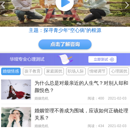
主题：探寻青少年“空心病”的根源
婚烟情感
孩子教育
家庭困扰
职场人际
情绪调节
心理困扰
为什么总是对最亲近的人生气？对别人却和
颜悦色？
婚姻危机
阅读：400
2021-02-03
婚姻管理不善成为围城，应该如何正确处理
关系？
婚姻危机
阅读：434
2021-02-03