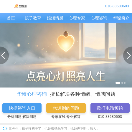
010-88680603
首页
孩子教育
婚烟情感
心理专家
心理咨询
华璨简介
华璨心理咨询
· 擅长解决各种情绪、情感问题
快捷咨询入口
您遇到的问题
拨打电话预约
分析问题 解决问题
专家在线 专业解答
010-88680603
华尔兹：
分析的真好，确实这样
常先生：
孩子读初中了，也是很抵触学习，说她也不听，愁人。