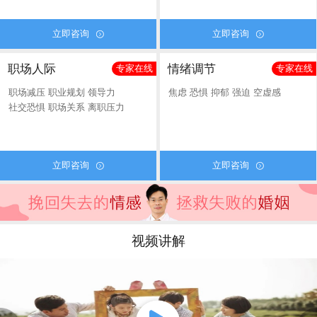
立即咨询
立即咨询


职场人际
情绪调节
专家在线
专家在线
职场减压
职业规划
领导力
焦虑
恐惧
抑郁
强迫
空虚感
社交恐惧
职场关系
离职压力
立即咨询
立即咨询


视频讲解