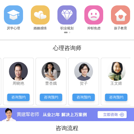
艾教授：
关于孩子厌学，有很多原因的，具体情况具体分析。可以拨打1
贾太太：
我和老公现在是七年之痒，简直是没话说，我也很郁闷，感觉越
华璨心：
关于孩子考前焦虑有很多诱因，首先还是要释放孩子的心理负担
丁女士：
女儿今年11岁了，变得比较叛逆，也是不好好学习，老师这孩
厌学心理
婚姻感情
职业规划
抑郁焦虑
孩子教育
华璨心：
要多关注孩子内心想法，多和孩子沟通，不要产生隔阂，或者可
秦时明：
老师，我刚和女朋友分手，她现在也是不理我，我自己犯了错，
草莓呀：
我和他现在是分手一年了，但是忘不了他，又不知道怎么做能和
心理咨询师
华璨心：
感情都是自己争取的，既然还爱着，就要勇敢一点，加油
常青藤：
我生的也是女儿，婆婆对也很冷淡，现在我俩都不怎么说话，我
华璨心：
妈妈都不容易，你这种想改变的想法是很好的。可以拨打199
韩女士：
孩子现在初二，成绩一直处于中等，最忌开始喜欢玩游戏，怎么
可爱的：
我们家的是不太听话，很皮，爱顶嘴，
周晓艳
曹杏娥
贺子
王文婧
艾教授：
淘气是孩子天性，但是还是要正确引导的，需要亲子教育方法的
华尔兹：
分析的真好，确实这样
咨询预约
咨询预约
咨询预约
咨询预约
常先生：
孩子读初中了，也是很抵触学习，说她也不听，愁人。
咨询流程