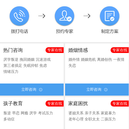
热门咨询
婚烟情感
专家在线
专家在线
厌学叛逆
挽回婚姻
沉迷游戏
婚外情
婚姻危机
离婚创伤
一夜情
第三者插足
失眠抑郁
焦虑
失恋
情绪压力
立即咨询
立即咨询


孩子教育
家庭困扰
专家在线
专家在线
叛逆
早恋
网瘾
厌学
考试压力
婆媳关系
亲子关系
家庭暴力
多动症
老年心理
全职太太
二孩压力