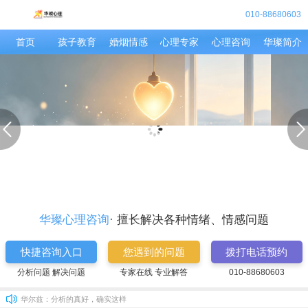
010-88680603
首页
孩子教育
婚烟情感
心理专家
心理咨询
华璨简介
华尔兹：
分析的真好，确实这样
常先生：
孩子读初中了，也是很抵触学习，说她也不听，愁人。
艾教授：
关于孩子厌学，有很多原因的，具体情况具体分析。可以拨打1
贾太太：
我和老公现在是七年之痒，简直是没话说，我也很郁闷，感觉越
华璨心：
关于孩子考前焦虑有很多诱因，首先还是要释放孩子的心理负担
丁女士：
女儿今年11岁了，变得比较叛逆，也是不好好学习，老师这孩
华璨心：
要多关注孩子内心想法，多和孩子沟通，不要产生隔阂，或者可
秦时明：
老师，我刚和女朋友分手，她现在也是不理我，我自己犯了错，
草莓呀：
我和他现在是分手一年了，但是忘不了他，又不知道怎么做能和
华璨心：
感情都是自己争取的，既然还爱着，就要勇敢一点，加油
常青藤：
我生的也是女儿，婆婆对也很冷淡，现在我俩都不怎么说话，我
华璨心理咨询
· 擅长解决各种情绪、情感问题
华璨心：
妈妈都不容易，你这种想改变的想法是很好的。可以拨打199
韩女士：
孩子现在初二，成绩一直处于中等，最忌开始喜欢玩游戏，怎么
快捷咨询入口
您遇到的问题
拨打电话预约
可爱的：
我们家的是不太听话，很皮，爱顶嘴，
分析问题 解决问题
专家在线 专业解答
010-88680603
艾教授：
淘气是孩子天性，但是还是要正确引导的，需要亲子教育方法的
华尔兹：
分析的真好，确实这样