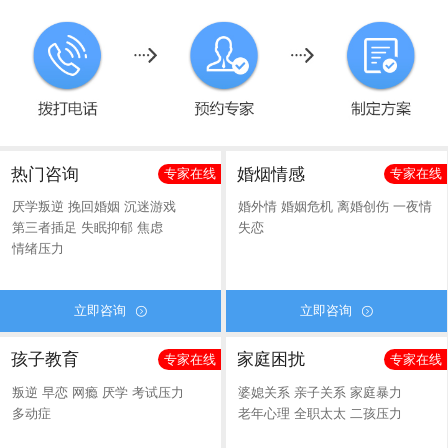
热门咨询
婚烟情感
专家在线
专家在线
厌学叛逆
挽回婚姻
沉迷游戏
婚外情
婚姻危机
离婚创伤
一夜情
第三者插足
失眠抑郁
焦虑
失恋
情绪压力
立即咨询
立即咨询


孩子教育
家庭困扰
专家在线
专家在线
叛逆
早恋
网瘾
厌学
考试压力
婆媳关系
亲子关系
家庭暴力
多动症
老年心理
全职太太
二孩压力