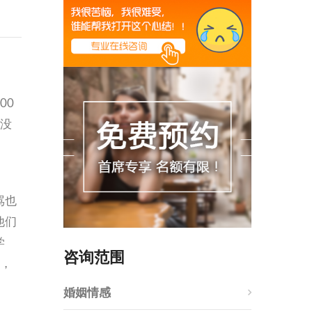
00
，没
骂也
他们
学
咨询范围
备，
婚姻情感