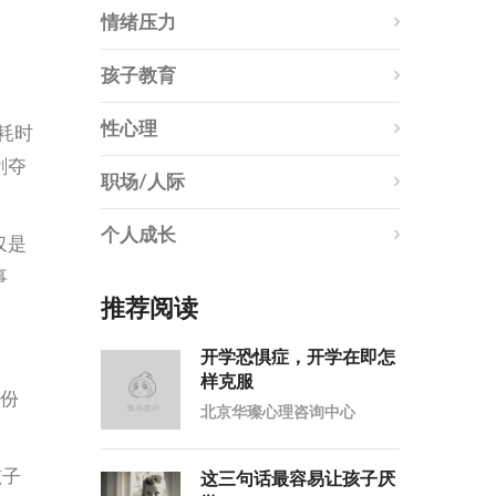
情绪压力
孩子教育
性心理
耗时
剥夺
职场/人际
个人成长
仅是
事
推荐阅读
开学恐惧症，开学在即怎
样克服
这份
北京华璨心理咨询中心
孩子
这三句话最容易让孩子厌