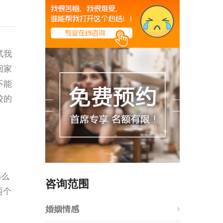
试我
回家
不能
校的
那么
咨询范围
两个
婚姻情感