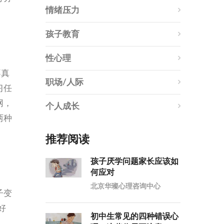
情绪压力
孩子教育
性心理
不真
职场/人际
习任
网，
个人成长
两种
推荐阅读
孩子厌学问题家长应该如
何应对
北京华璨心理咨询中心
子变
好
初中生常见的四种错误心