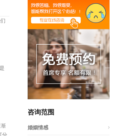
他们
是
咨询范围
逐渐
婚姻情感
可分