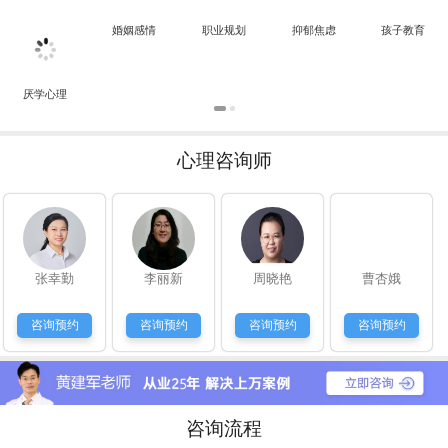
华尔兹：
分析的真好，确实这样
婚姻感情
职业规划
抑郁焦虑
孩子教育
常先生：
孩子读初中了，也是很抵触学习，说她也不听，愁人。
厌学心理
心理咨询师
张幸勤
李丽新
周晓艳
曹杏娥
咨询预约
咨询预约
咨询预约
咨询预约
咨询流程