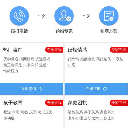
热门咨询
婚烟情感
专家在线
专家在线
厌学叛逆
挽回婚姻
沉迷游戏
婚外情
婚姻危机
离婚创伤
一夜情
第三者插足
失眠抑郁
焦虑
失恋
情绪压力
立即咨询
立即咨询


孩子教育
家庭困扰
专家在线
专家在线
叛逆
早恋
网瘾
厌学
考试压力
婆媳关系
亲子关系
家庭暴力
多动症
老年心理
全职太太
二孩压力