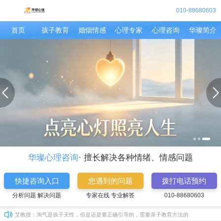
010-88680603
首页
孩子教育
婚烟情感
心理专家
心理咨询
华璨简介
华尔兹：
分析的真好，确实这样
常先生：
孩子读初中了，也是很抵触学习，说她也不听，愁人。
艾教授：
关于孩子厌学，有很多原因的，具体情况具体分析。可以拨打1
贾太太：
我和老公现在是七年之痒，简直是没话说，我也很郁闷，感觉越
华璨心：
关于孩子考前焦虑有很多诱因，首先还是要释放孩子的心理负担
丁女士：
女儿今年11岁了，变得比较叛逆，也是不好好学习，老师这孩
华璨心：
要多关注孩子内心想法，多和孩子沟通，不要产生隔阂，或者可
秦时明：
老师，我刚和女朋友分手，她现在也是不理我，我自己犯了错，
草莓呀：
我和他现在是分手一年了，但是忘不了他，又不知道怎么做能和
华璨心：
感情都是自己争取的，既然还爱着，就要勇敢一点，加油
华璨心理咨询
· 擅长解决各种情绪、情感问题
常青藤：
我生的也是女儿，婆婆对也很冷淡，现在我俩都不怎么说话，我
华璨心：
妈妈都不容易，你这种想改变的想法是很好的。可以拨打199
快捷咨询入口
您遇到的问题
拨打电话预约
韩女士：
孩子现在初二，成绩一直处于中等，最忌开始喜欢玩游戏，怎么
分析问题 解决问题
专家在线 专业解答
010-88680603
可爱的：
我们家的是不太听话，很皮，爱顶嘴，
艾教授：
淘气是孩子天性，但是还是要正确引导的，需要亲子教育方法的