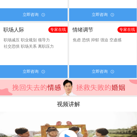
立即咨询
立即咨询


职场人际
情绪调节
专家在线
专家在线
职场减压
职业规划
领导力
焦虑
恐惧
抑郁
强迫
空虚感
社交恐惧
职场关系
离职压力
立即咨询
立即咨询


视频讲解