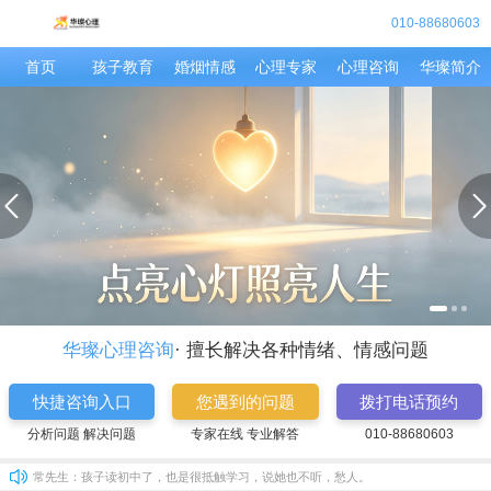
010-88680603
首页
孩子教育
婚烟情感
心理专家
心理咨询
华璨简介
华璨心理咨询
· 擅长解决各种情绪、情感问题
快捷咨询入口
您遇到的问题
拨打电话预约
分析问题 解决问题
专家在线 专业解答
010-88680603
华尔兹：
分析的真好，确实这样
常先生：
孩子读初中了，也是很抵触学习，说她也不听，愁人。