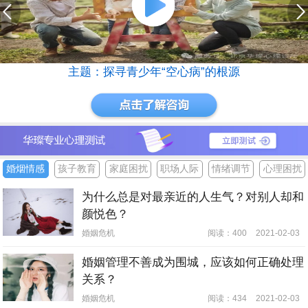
主题：探寻青少年“空心病”的根源
婚烟情感
孩子教育
家庭困扰
职场人际
情绪调节
心理困扰
为什么总是对最亲近的人生气？对别人却和
颜悦色？
婚姻危机
阅读：400
2021-02-03
婚姻管理不善成为围城，应该如何正确处理
关系？
婚姻危机
阅读：434
2021-02-03