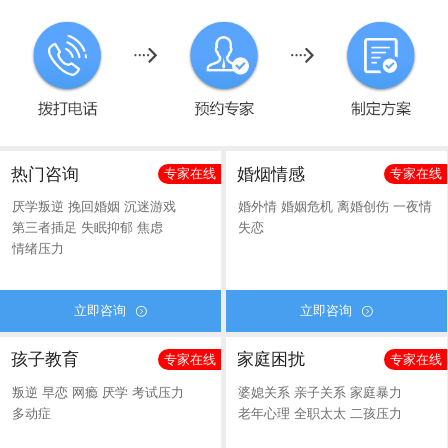
热门咨询
婚烟情感
专家在线
专家在线
厌学叛逆
挽回婚姻
沉迷游戏
婚外情
婚姻危机
离婚创伤
一夜情
第三者插足
失眠抑郁
焦虑
失恋
情绪压力
立即咨询
立即咨询


孩子教育
家庭困扰
专家在线
专家在线
叛逆
早恋
网瘾
厌学
考试压力
婆媳关系
亲子关系
家庭暴力
多动症
老年心理
全职太太
二孩压力