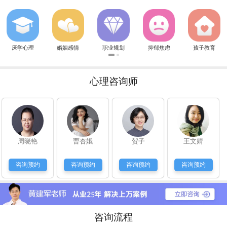
艾教授：
关于孩子厌学，有很多原因的，具体情况具体分析。可以拨打1
贾太太：
我和老公现在是七年之痒，简直是没话说，我也很郁闷，感觉越
华璨心：
关于孩子考前焦虑有很多诱因，首先还是要释放孩子的心理负担
丁女士：
女儿今年11岁了，变得比较叛逆，也是不好好学习，老师这孩
厌学心理
婚姻感情
职业规划
抑郁焦虑
孩子教育
华璨心：
要多关注孩子内心想法，多和孩子沟通，不要产生隔阂，或者可
秦时明：
老师，我刚和女朋友分手，她现在也是不理我，我自己犯了错，
草莓呀：
我和他现在是分手一年了，但是忘不了他，又不知道怎么做能和
心理咨询师
华璨心：
感情都是自己争取的，既然还爱着，就要勇敢一点，加油
常青藤：
我生的也是女儿，婆婆对也很冷淡，现在我俩都不怎么说话，我
华璨心：
妈妈都不容易，你这种想改变的想法是很好的。可以拨打199
韩女士：
孩子现在初二，成绩一直处于中等，最忌开始喜欢玩游戏，怎么
可爱的：
我们家的是不太听话，很皮，爱顶嘴，
周晓艳
曹杏娥
贺子
王文婧
艾教授：
淘气是孩子天性，但是还是要正确引导的，需要亲子教育方法的
华尔兹：
分析的真好，确实这样
咨询预约
咨询预约
咨询预约
咨询预约
常先生：
孩子读初中了，也是很抵触学习，说她也不听，愁人。
咨询流程